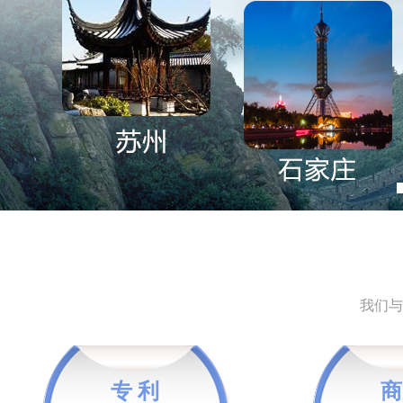
我们与
专 利
商