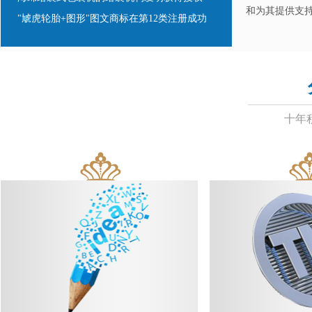
"虓虎轮胎+图形"图文商标在第12类注册成功
和为其提供支
"江洋+jiangyang"商标在第12类注册成功
“MIAIER米艾尔"商标在第25类注册成功
"甜馨"商标在第11类注册成功
"精品珍华美 "商标在第1类注册成功
"狂疯暴语"商标在第41类注册成功
十年
悬挂式滚筒研磨机快速更换挂具系统发明授权
机动车环保检测车检测舱发明专利获得授权
电热水壶用温控耦合器下座发明专利获得授权
”香逸坊“商标在第43类注册成功
”绿色图书“文字图形商标在第16类注册成功
"巨琪 JUQI及图形“商标在第5类注册成功