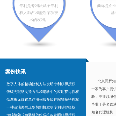
"狂疯暴语"商标在第41类注册成功
专利是专利法赋予专利
商标是企
悬挂式滚筒研磨机快速更换挂具系统发明授权
权人独占和垄断某项技
基
机动车环保检测车检测舱发明专利获得授权
术的权利。
电热水壶用温控耦合器下座发明专利获得授权
”香逸坊“商标在第43类注册成功
”绿色图书“文字图形商标在第16类注册成功
"巨琪 JUQI及图形“商标在第5类注册成功
“欧凡尼 AUFINE”商标在第27类注册成功
环保健康绿色清洗器发明专利只用一年授权
案例快讯
一种防伪码标签发明专利获得授权
数字人体的精确控制方法发明专利获得授权
北京同辉知识
低碳无碳钢制造方法和钢轨中的应用获得授权
一家为客户提
低摩擦无旋转单作用伺服多级伸缩缸获得授权
验，
专业领域
一种波浪海绵压型切割机发明专利获得授权
毕业于著名政
海绵给袋式包装机的给袋机构发明获得授权
知名代理机构